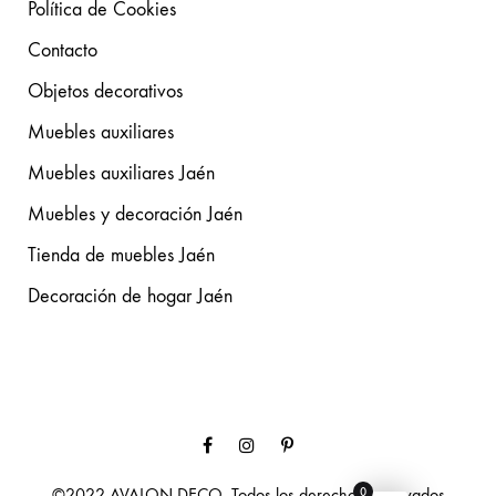
Política de Cookies
Contacto
Objetos decorativos
Muebles auxiliares
Muebles auxiliares Jaén
Muebles y decoración Jaén
Tienda de muebles Jaén
Decoración de hogar Jaén
Facebook
Instagram
Pinterest
©2022 AVALON DECO. Todos los derechos reservados
0