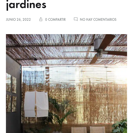
jardines
EN
JUNIO 26, 2022
0 COMPARTIR
NO HAY COMENTARIOS
TENDENCI
DE
VERANO:
TERRAZAS,
BALCONES
Y
JARDINES