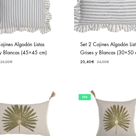
ojines Algodón Listas
Set 2 Cojines Algodón List
 y Blancas (45×45 cm)
Grises y Blancas (30×50 
20,40
€
26,00
€
24,00
€
AÑADIR
A
FAVORITOS
15%