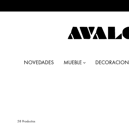
AVALON
Muebles
DECO
y
NOVEDADES
MUEBLE
DECORACION
Decoración
58 Productos