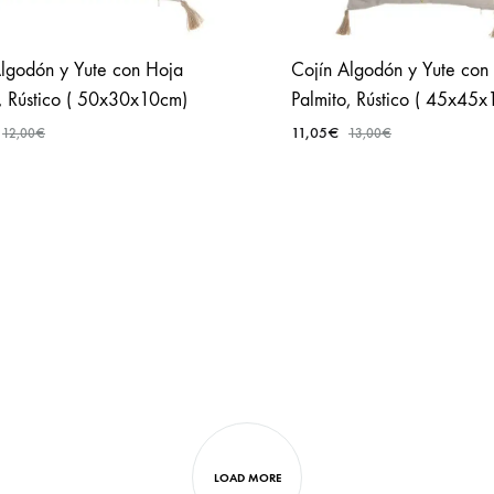
Algodón y Yute con Hoja
Cojín Algodón y Yute con
, Rústico ( 50x30x10cm)
Palmito, Rústico ( 45x45
11,05
€
12,00
€
13,00
€
AÑADIR
A
FAVORITOS
LOAD MORE