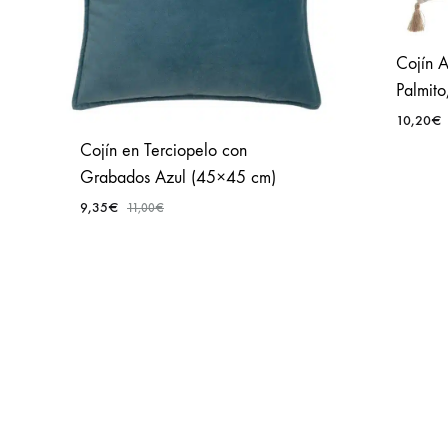
Cojín 
Palmito
10,20
€
Cojín en Terciopelo con
Grabados Azul (45×45 cm)
9,35
€
11,00
€
AÑADIR
A
FAVORITOS