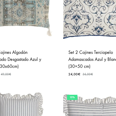
Cojines Algodón
Set 2 Cojines Terciopelo
ado Desgastado Azul y
Adamascados Azul y Blan
(30x60cm)
(30×50 cm)
24,00
€
49,00
€
36,00
€
AÑADIR
A
15%
FAVORITOS