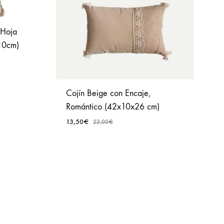
 Hoja
x10cm)
AÑADIR
Cojín Beige con Encaje,
A
Romántico (42x10x26 cm)
FAVORITOS
13,50
€
23,00
€
AÑADIR
A
FAVORITOS