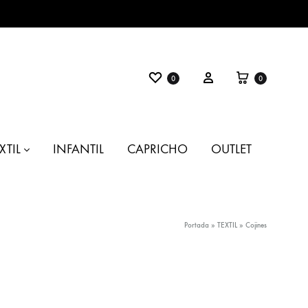
Favoritos
Carrito
Entrar
0
0
XTIL
INFANTIL
CAPRICHO
OUTLET
Portada
»
TEXTIL
»
Cojines