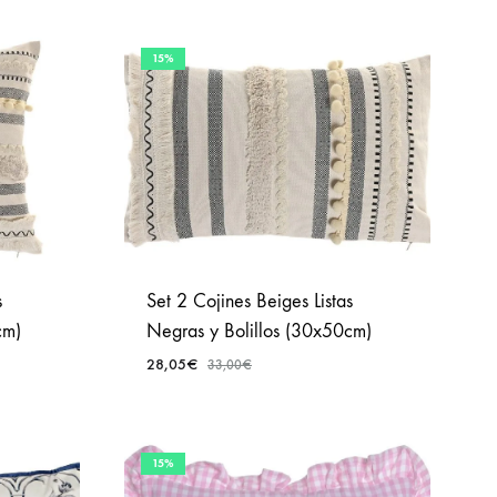
15%
s
Set 2 Cojines Beiges Listas
cm)
Negras y Bolillos (30x50cm)
28,05
€
33,00
€
AÑADIR
AÑADIR
A
A
15%
FAVORITOS
FAVORITOS