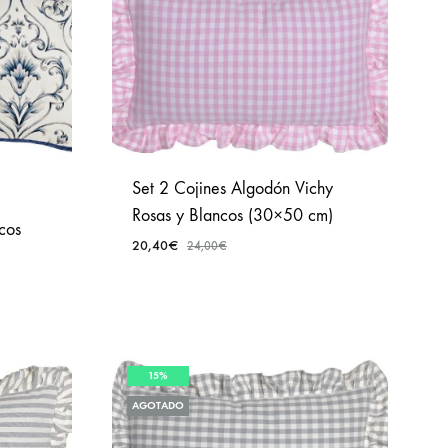
Set 2 Cojines Algodón Vichy
Rosas y Blancos (30×50 cm)
cos
20,40
€
24,00
€
AÑADIR
A
AÑADIR
FAVORITOS
A
15%
FAVORITOS
AGOTADO