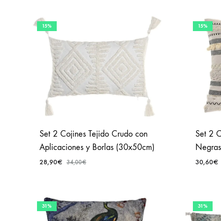
15%
15%
Set 2 Cojines Tejido Crudo con
Set 2 C
Aplicaciones y Borlas (30x50cm)
Negras
28,90
€
30,60
€
34,00
€
AÑADIR
A
31%
31%
FAVORITOS