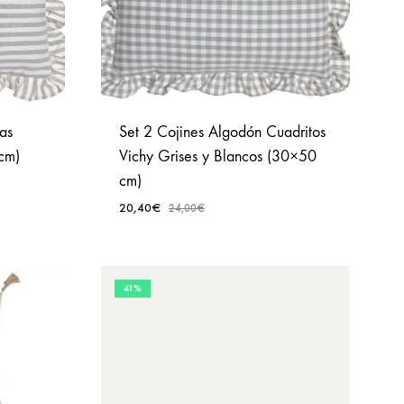
Set 2 Cojines Algodón Cuadritos
as
Vichy Grises y Blancos (30×50
cm)
cm)
20,40
€
24,00
€
AÑADIR
A
AÑADIR
FAVORITOS
A
41%
FAVORITOS