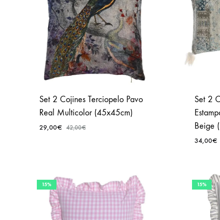
Set 2 Cojines Terciopelo Pavo
Set 2 
Real Multicolor (45x45cm)
Estamp
Beige 
29,00
€
42,00
€
34,00
€
AÑADIR
A
FAVORITOS
15%
15%