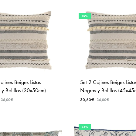
15%
ojines Beiges Listas
Set 2 Cojines Beiges Lista
 y Bolillos (30x50cm)
Negras y Bolillos (45x45
30,60
€
36,00
€
36,00
€
AÑADIR
A
33%
FAVORITOS