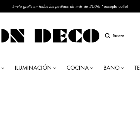
Envío gratis en todos los pedidos de más de 300€
*excepto outlet
Buscar
ILUMINACIÓN
COCINA
BAÑO
TE