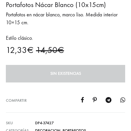
Portafotos Nácar Blanco (10x15cm)
Portafotos en nácar blanco, marco liso. Medida interior
10×15 cm.
Estilo clásico.
12,33
€
14,50
€
SIN EXISTENCIAS
COMPARTIR
SKU
DP4-37427
CATEGORÍAS
DECORACION
,
PORTAFOTOS