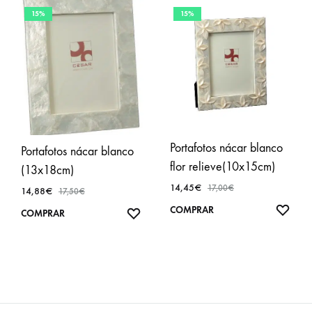
15%
15%
Portafotos nácar blanco
Portafotos nácar blanco
flor relieve(10x15cm)
(13x18cm)
14,45
€
17,00
€
14,88
€
17,50
€
AÑA
COMPRAR
AÑADIR
COMPRAR
A
A
FAVO
FAVORITOS