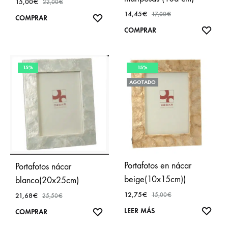
15,00
€
22,00
€
14,45
€
17,00
€
AÑADIR
COMPRAR
A
AÑA
COMPRAR
FAVORITOS
A
FAVO
15%
15%
AGOTADO
Portafotos en nácar
Portafotos nácar
beige(10x15cm))
blanco(20x25cm)
12,75
€
21,68
€
15,00
€
25,50
€
AÑA
LEER MÁS
AÑADIR
COMPRAR
A
A