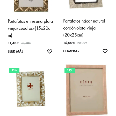
Portafotos nácar natural
Portafotos en resina plata
cordón-plata vieja
vieja»cuadros»(15x20c
(20x25cm)
m)
16,00
€
11,48
€
20,00
€
13,50
€
AÑA
COMPRAR
AÑADIR
LEER MÁS
A
A
FAVO
FAVORITOS
15%
15%