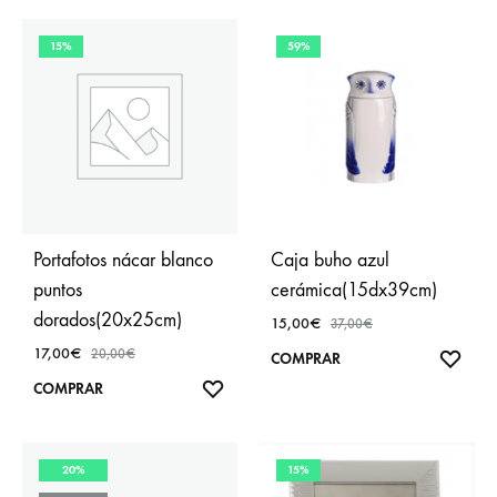
FAVO
FAVORITOS
15%
59%
Portafotos nácar blanco
Caja buho azul
puntos
cerámica(15dx39cm)
dorados(20x25cm)
15,00
€
37,00
€
17,00
€
20,00
€
AÑA
COMPRAR
A
AÑADIR
COMPRAR
FAVO
A
FAVORITOS
20%
15%