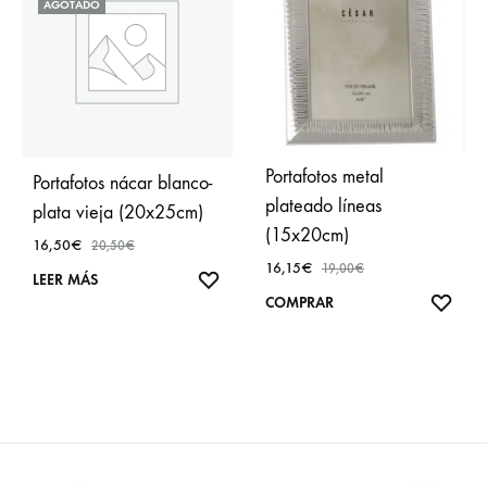
AGOTADO
Portafotos metal
Portafotos nácar blanco-
plateado líneas
plata vieja (20x25cm)
(15x20cm)
16,50
€
20,50
€
16,15
€
19,00
€
AÑADIR
LEER MÁS
AÑA
COMPRAR
A
A
FAVORITOS
FAVO