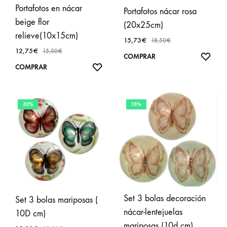
Portafotos en nácar
Portafotos nácar rosa
beige flor
(20x25cm)
relieve(10x15cm)
15,73
€
18,50
€
12,75
€
15,00
€
AÑA
COMPRAR
AÑADIR
COMPRAR
A
A
FAVO
FAVORITOS
32%
15%
Set 3 bolas decoración
Set 3 bolas mariposas (
nácar-lentejuelas
10D cm)
mariposas (10d cm)