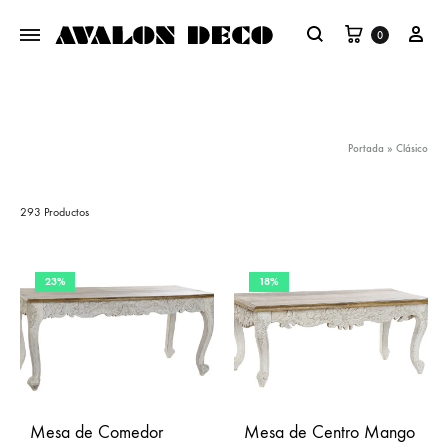
Carrito
Mi 
0
Buscar
Portada
»
Clásico
293 Productos
23%
18%
Mesa de Comedor
Mesa de Centro Mango