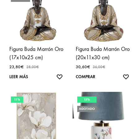
Figura Buda Marrón Oro
Figura Buda Marrón Oro
(17x10x25 cm)
(20x11x30 cm)
23,80
€
30,60
€
28,00
€
36,00
€
AÑADIR
AÑA
LEER MÁS
COMPRAR
A
A
FAVORITOS
FAVO
11%
15%
AGOTADO