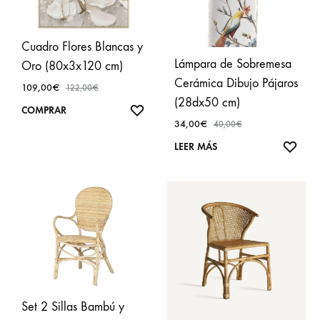
Cuadro Flores Blancas y
Lámpara de Sobremesa
Oro (80x3x120 cm)
Cerámica Dibujo Pájaros
109,00
€
122,00
€
(28dx50 cm)
AÑADIR
COMPRAR
34,00
€
40,00
€
A
FAVORITOS
AÑA
LEER MÁS
A
FAVO
Set 2 Sillas Bambú y