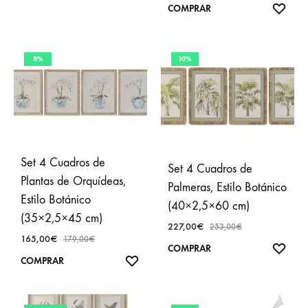
A
AÑA
COMPRAR
FAVORITOS
A
FAVO
8%
10%
Set 4 Cuadros de
Set 4 Cuadros de
Plantas de Orquídeas,
Palmeras, Estilo Botánico
Estilo Botánico
(40×2,5×60 cm)
(35×2,5×45 cm)
227,00
€
253,00
€
165,00
€
179,00
€
AÑA
COMPRAR
AÑADIR
COMPRAR
A
A
FAVO
FAVORITOS