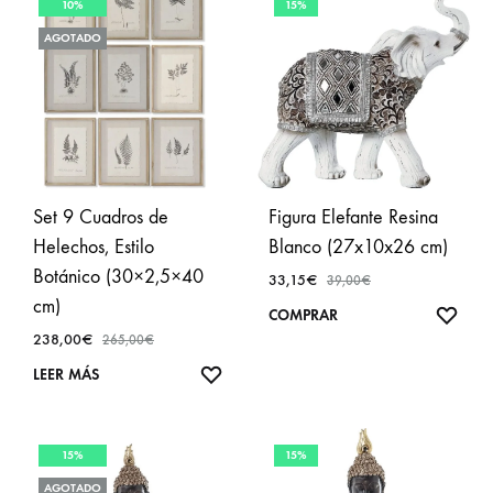
10%
15%
AGOTADO
Set 9 Cuadros de
Figura Elefante Resina
Helechos, Estilo
Blanco (27x10x26 cm)
Botánico (30×2,5×40
33,15
€
39,00
€
cm)
AÑA
COMPRAR
238,00
€
A
265,00
€
FAVO
AÑADIR
LEER MÁS
A
FAVORITOS
15%
15%
AGOTADO