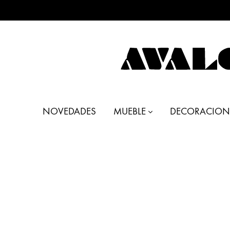
AVALON
Muebles
DECO
y
NOVEDADES
MUEBLE
DECORACION
Decoración