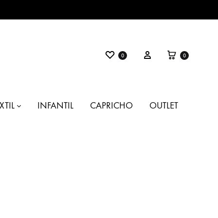
Favoritos
Carrito
Entrar
0
0
XTIL
INFANTIL
CAPRICHO
OUTLET