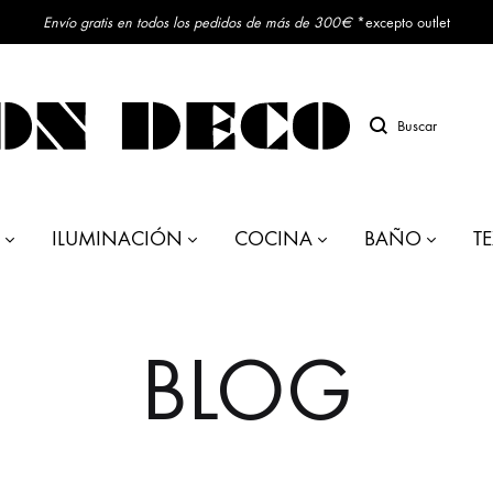
Envío gratis en todos los pedidos de más de 300€
*excepto outlet
Buscar
ILUMINACIÓN
COCINA
BAÑO
TE
BLOG