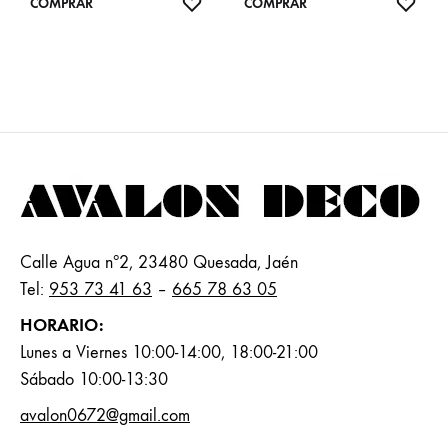
AÑADIR
AÑA
COMPRAR
COMPRAR
A
A
FAVORITOS
FAVO
Calle Agua nº2, 23480 Quesada, Jaén
Tel:
953 73 41 63
–
665 78 63 05
HORARIO:
Lunes a Viernes 10:00-14:00, 18:00-21:00
Sábado 10:00-13:30
avalon0672@gmail.com