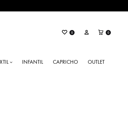
Favoritos
Carrito
Entrar
0
0
XTIL
INFANTIL
CAPRICHO
OUTLET