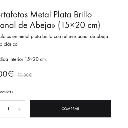
rtafotos Metal Plata Brillo
anal de Abeja» (15×20 cm)
afotos en metal plata brillo con relieve panal de abeja.
lo clásico.
ida interior 15×20 cm.
00
€
10,00
€
ponibles
tidad
COMPRAR