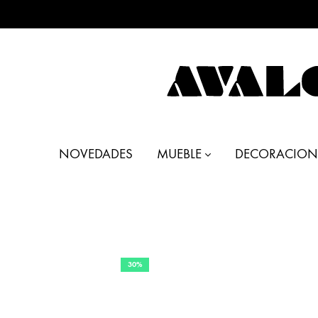
AVALON
Muebles
DECO
y
NOVEDADES
MUEBLE
DECORACION
Decoración
30%