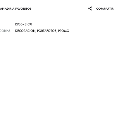
AÑADIR A FAVORITOS
COMPARTIR
DP30-481091
GORÍAS
DECORACION
,
PORTAFOTOS
,
PROMO