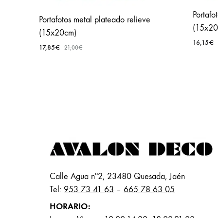
Portafo
Portafotos metal plateado relieve
(15x20
(15x20cm)
16,15
€
17,85
€
21,00
€
AÑADIR
A
FAVORITOS
Calle Agua nº2, 23480 Quesada, Jaén
Tel:
953 73 41 63
–
665 78 63 05
HORARIO: