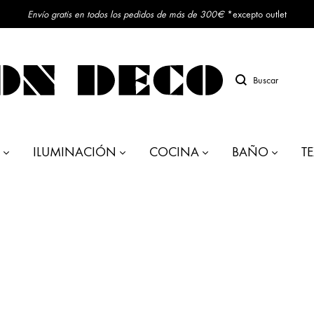
Envío gratis en todos los pedidos de más de 300€
*excepto outlet
Buscar
ILUMINACIÓN
COCINA
BAÑO
TE