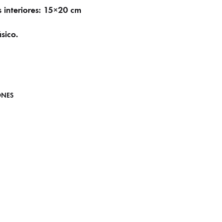
 interiores: 15×20 cm
ásico.
ONES