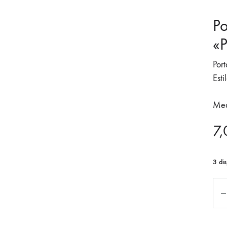
Po
«P
Port
Esti
Med
7,
3 dis
Can