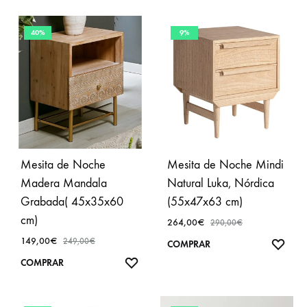
40%
9%
Mesita de Noche
Mesita de Noche Mindi
Madera Mandala
Natural Luka, Nórdica
Grabada( 45x35x60
(55x47x63 cm)
cm)
264,00
€
290,00
€
149,00
€
249,00
€
AÑA
COMPRAR
A
AÑADIR
COMPRAR
FAVO
A
FAVORITOS