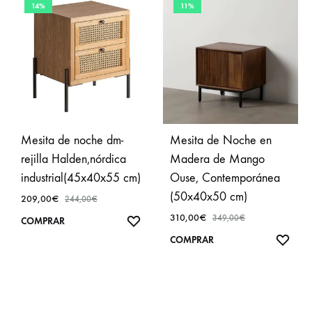
14%
11%
Mesita de noche dm-
Mesita de Noche en
rejilla Halden,nórdica
Madera de Mango
industrial(45x40x55 cm)
Ouse, Contemporánea
(50x40x50 cm)
209,00
€
244,00
€
310,00
€
349,00
€
AÑADIR
COMPRAR
A
AÑA
COMPRAR
FAVORITOS
A
FAVO