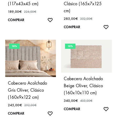
(117x43x45 cm)
Clásico (165x7x125
cm)
189,00
€
226,00
€
285,00
€
352,00
€
AÑADIR
COMPRAR
A
AÑA
COMPRAR
FAVORITOS
A
FAVO
16%
16%
Cabecero Acolchado
Cabecero Acolchado
Beige Oliver, Clásico
Gris Oliver, Clásico
(160x10x110 cm)
(160x9x122 cm)
340,00
€
405,00
€
245,00
€
292,00
€
AÑA
COMPRAR
AÑADIR
COMPRAR
A