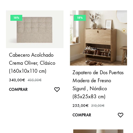
A
FAVO
FAVORITOS
16%
18%
Cabecero Acolchado
Crema Oliver, Clásico
(160x10x110 cm)
Zapatero de Dos Puertas
340,00
€
Madera de Fresno
405,00
€
Sigurd , Nórdico
AÑADIR
COMPRAR
(85x25x83 cm)
A
FAVORITOS
255,00
€
310,00
€
AÑA
COMPRAR
A
FAVO