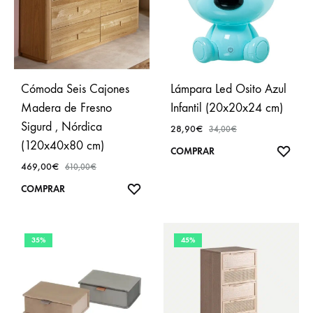
Cómoda Seis Cajones
Lámpara Led Osito Azul
Madera de Fresno
Infantil (20x20x24 cm)
Sigurd , Nórdica
28,90
€
34,00
€
(120x40x80 cm)
AÑA
COMPRAR
469,00
€
A
610,00
€
FAVO
AÑADIR
COMPRAR
A
FAVORITOS
35%
45%