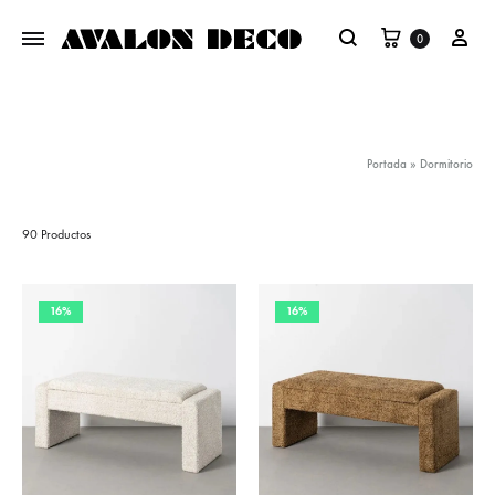
Carrito
Mi 
0
Buscar
Portada
»
Dormitorio
90 Productos
16%
16%