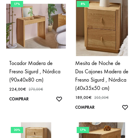
17%
8%
Tocador Madera de
Mesita de Noche de
Fresno Sigurd , Nórdica
Dos Cajones Madera de
(90x40x80 cm)
Fresno Sigurd , Nórdica
(40x35x50 cm)
224,00
€
270,00
€
189,00
€
205,00
€
AÑADIR
COMPRAR
A
AÑA
COMPRAR
FAVORITOS
A
FAVO
20%
17%