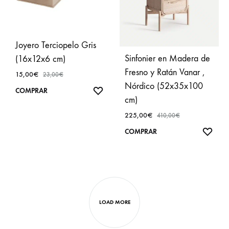
Joyero Terciopelo Gris
Sinfonier en Madera de
(16x12x6 cm)
Fresno y Ratán Vanar ,
15,00
€
23,00
€
Nórdico (52x35x100
AÑADIR
COMPRAR
cm)
A
FAVORITOS
225,00
€
410,00
€
AÑA
COMPRAR
A
FAVO
LOAD MORE