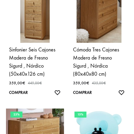
Sinfonier Seis Cajones
Cómoda Tres Cajones
Madera de Fresno
Madera de Fresno
Sigurd , Nórdico
Sigurd , Nórdica
(50x40x126 cm)
(80x40x80 cm)
359,00
€
359,00
€
449,00
€
435,00
€
AÑADIR
AÑA
COMPRAR
COMPRAR
A
A
FAVORITOS
FAVO
23%
15%