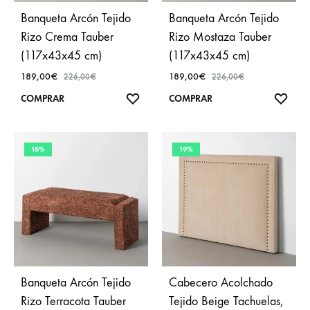
Banqueta Arcón Tejido
Banqueta Arcón Tejido
Rizo Crema Tauber
Rizo Mostaza Tauber
(117x43x45 cm)
(117x43x45 cm)
189,00
€
189,00
€
226,00
€
226,00
€
AÑADIR
AÑA
COMPRAR
COMPRAR
A
A
FAVORITOS
FAVO
16%
19%
Banqueta Arcón Tejido
Cabecero Acolchado
Rizo Terracota Tauber
Tejido Beige Tachuelas,