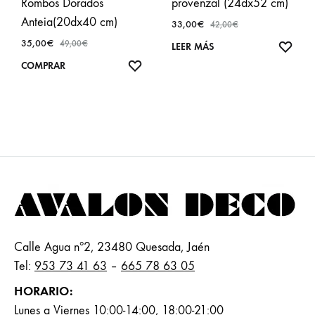
Rombos Dorados
provenzal (24dx52 cm)
Anteia(20dx40 cm)
33,00
€
42,00
€
35,00
€
49,00
€
AÑA
LEER MÁS
A
AÑADIR
COMPRAR
FAVO
A
FAVORITOS
Calle Agua nº2, 23480 Quesada, Jaén
Tel:
953 73 41 63
–
665 78 63 05
HORARIO:
Lunes a Viernes 10:00-14:00, 18:00-21:00