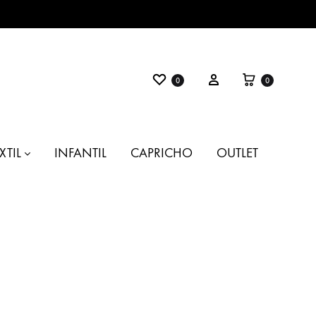
Favoritos
Carrito
Entrar
0
0
XTIL
INFANTIL
CAPRICHO
OUTLET