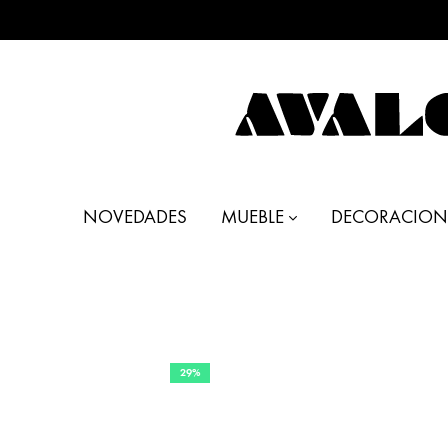
AVALON
Muebles
DECO
y
NOVEDADES
MUEBLE
DECORACION
Decoración
29%