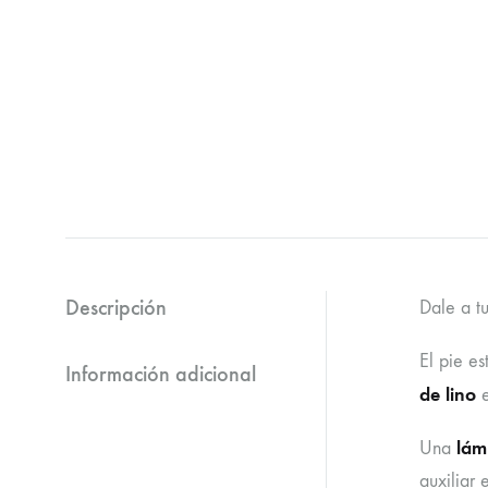
Descripción
Dale a t
El pie e
Información adicional
de lino
e
lámp
Una
auxiliar 