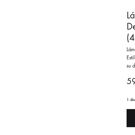
Lá
De
(
Lám
Esti
su 
5
1 dis