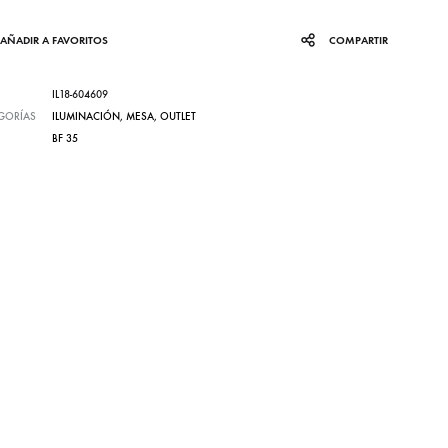
AÑADIR A FAVORITOS
COMPARTIR
IL18-604609
GORÍAS
ILUMINACIÓN
,
MESA
,
OUTLET
BF 35