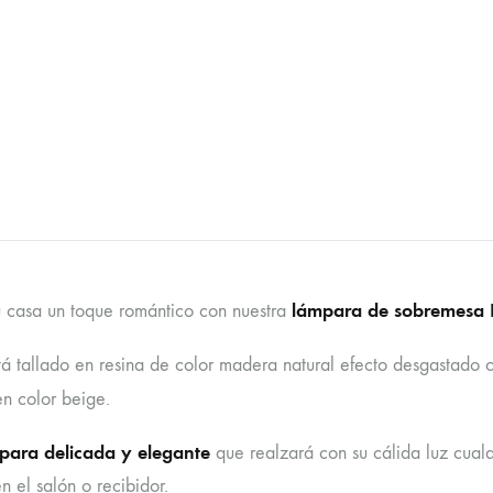
lámpara de sobremesa El
u casa un toque romántico con nuestra
stá tallado en resina de color madera natural efecto desgastado 
n color beige.
ara delicada y elegante
que realzará con su cálida luz cualq
en el salón o recibidor.