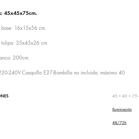
s: 45x45x75cm.
 base: 16x15x56 cm.
tulipa: 35x45x26 cm.
lanco: 200cm.
 220-240V.Casquillo E27-Bombilla no incluida: máximo 40
ONES
45 × 45 × 75
Iluminación
48/72h