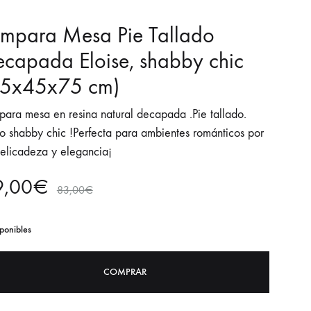
mpara Mesa Pie Tallado
capada Eloise, shabby chic
45x45x75 cm)
para mesa en resina natural decapada .Pie tallado.
lo shabby chic !Perfecta para ambientes románticos por
delicadeza y elegancia¡
9,00
€
83,00
€
ponibles
COMPRAR