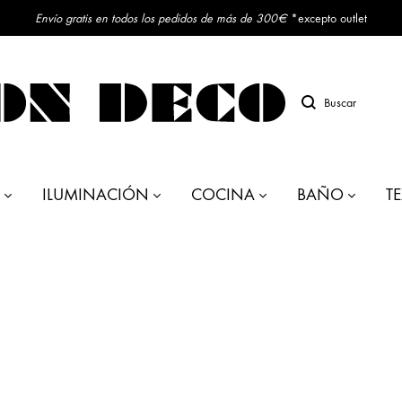
Envío gratis en todos los pedidos de más de 300€
*excepto outlet
Buscar
ILUMINACIÓN
COCINA
BAÑO
TE