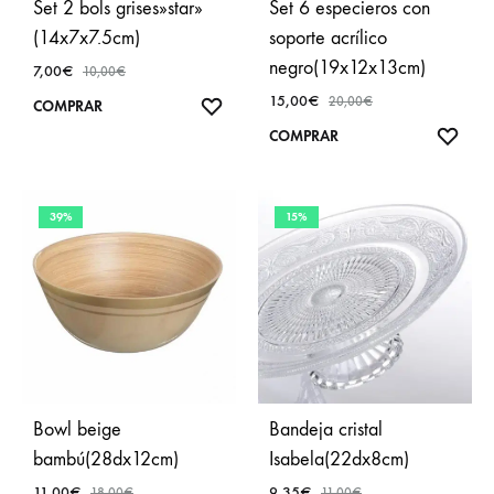
Set 2 bols grises»star»
Set 6 especieros con
(14x7x7.5cm)
soporte acrílico
negro(19x12x13cm)
7,00
€
10,00
€
15,00
€
20,00
€
AÑADIR
COMPRAR
A
AÑA
COMPRAR
FAVORITOS
A
FAVO
39%
15%
Bowl beige
Bandeja cristal
bambú(28dx12cm)
Isabela(22dx8cm)
11,00
€
9,35
€
18,00
€
11,00
€