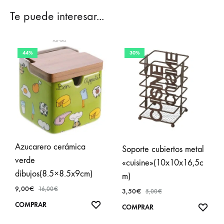
Te puede interesar...
44%
30%
Azucarero cerámica
Soporte cubiertos metal
verde
«cuisine»(10x10x16,5c
dibujos(8.5×8.5x9cm)
m)
9,00
€
16,00
€
3,50
€
5,00
€
AÑADIR
COMPRAR
AÑA
COMPRAR
A
A