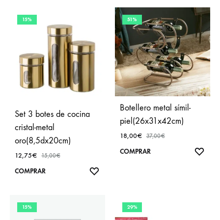
FAVORITOS
FAVO
15%
51%
Botellero metal símil-
Set 3 botes de cocina
piel(26x31x42cm)
cristal-metal
18,00
€
37,00
€
oro(8,5dx20cm)
AÑA
COMPRAR
12,75
€
15,00
€
A
AÑADIR
COMPRAR
FAVO
A
FAVORITOS
15%
29%