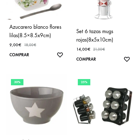
Azucarero blanco flores
Set 6 tazas mugs
lilas(8.5×8.5x9cm)
rojas(8x5x10cm)
9,00
€
18,00
€
14,00
€
21,00
€
AÑADIR
COMPRAR
AÑA
COMPRAR
A
A
FAVORITOS
FAVO
30%
25%