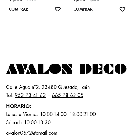
AÑADIR
AÑA
COMPRAR
COMPRAR
A
A
FAVORITOS
FAVO
Calle Agua nº2, 23480 Quesada, Jaén
Tel:
953 73 41 63
–
665 78 63 05
HORARIO:
Lunes a Viernes 10:00-14:00, 18:00-21:00
Sábado 10:00-13:30
avalon0672@gmail.com