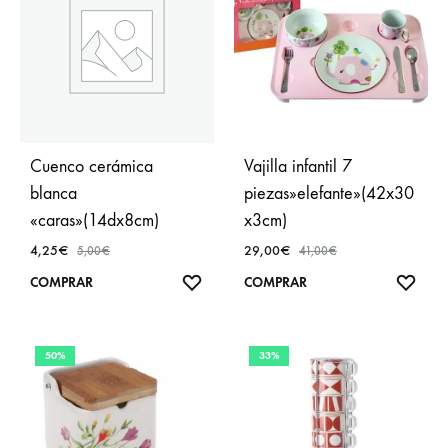
Cuenco cerámica
Vajilla infantil 7
blanca
piezas»elefante»(42x30
«caras»(14dx8cm)
x3cm)
4,25
€
29,00
€
5,00
€
41,00
€
AÑADIR
AÑA
COMPRAR
COMPRAR
A
A
FAVORITOS
FAVO
50%
33%