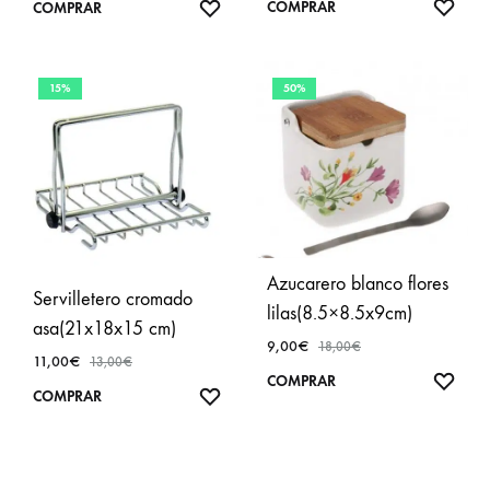
AÑA
AÑADIR
COMPRAR
COMPRAR
A
A
FAVO
FAVORITOS
15%
50%
Azucarero blanco flores
Servilletero cromado
lilas(8.5×8.5x9cm)
asa(21x18x15 cm)
9,00
€
18,00
€
11,00
€
13,00
€
AÑA
COMPRAR
AÑADIR
COMPRAR
A
A
FAVO
FAVORITOS