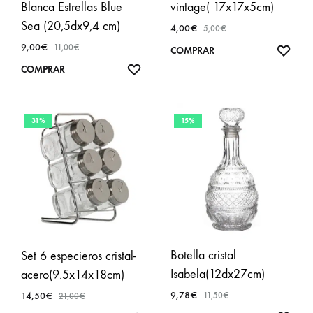
Blanca Estrellas Blue
vintage( 17x17x5cm)
Sea (20,5dx9,4 cm)
4,00
€
5,00
€
9,00
€
11,00
€
AÑA
COMPRAR
A
AÑADIR
COMPRAR
FAVO
A
FAVORITOS
31%
15%
Botella cristal
Set 6 especieros cristal-
Isabela(12dx27cm)
acero(9.5x14x18cm)
9,78
€
14,50
€
11,50
€
21,00
€