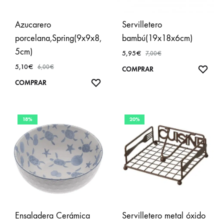
Azucarero
Servilletero
porcelana,Spring(9x9x8,
bambú(19x18x6cm)
5cm)
5,95
€
7,00
€
5,10
€
6,00
€
AÑA
COMPRAR
A
AÑADIR
COMPRAR
FAVO
A
FAVORITOS
18%
20%
Ensaladera Cerámica
Servilletero metal óxido