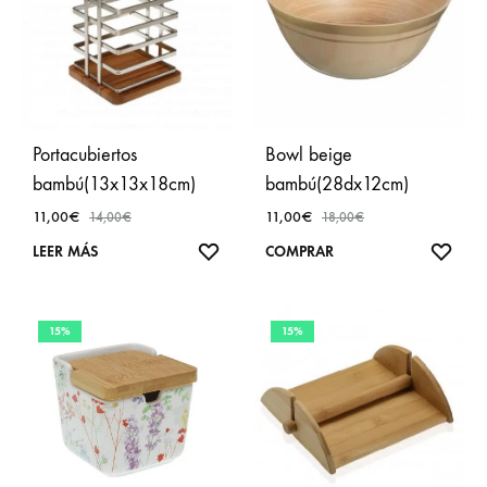
Portacubiertos
Bowl beige
bambú(13x13x18cm)
bambú(28dx12cm)
11,00
€
11,00
€
14,00
€
18,00
€
AÑADIR
AÑA
LEER MÁS
COMPRAR
A
A
FAVORITOS
FAVO
15%
15%