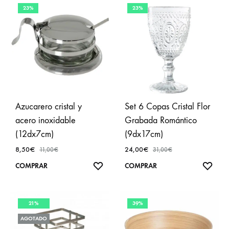
23%
23%
Azucarero cristal y
Set 6 Copas Cristal Flor
acero inoxidable
Grabada Romántico
(12dx7cm)
(9dx17cm)
8,50
€
24,00
€
11,00
€
31,00
€
AÑADIR
AÑA
COMPRAR
COMPRAR
A
A
FAVORITOS
FAVO
21%
39%
AGOTADO