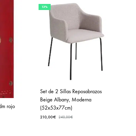
13%
Set de 2 Sillas Reposabrazos
Beige Albany, Moderna
 dm rojo
(52x53x77cm)
210,00
€
240,00
€
AÑADIR