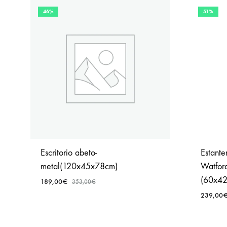
46%
51%
Escritorio abeto-
Estante
metal(120x45x78cm)
Watford
(60x4
189,00
€
353,00
€
239,00
AÑADIR
A