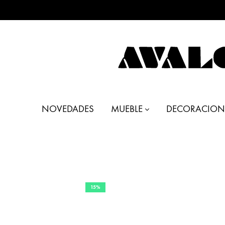
AVALON
Muebles
DECO
y
NOVEDADES
MUEBLE
DECORACION
Decoración
15%