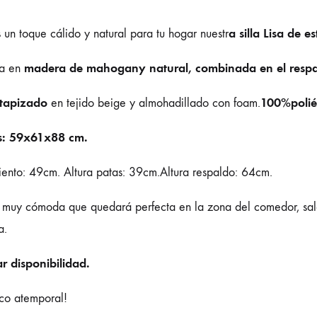
a silla Lisa de e
 un toque cálido y natural para tu hogar nuestr
madera de mahogany natural, combinada en el respal
da en
 tapizado
100%poliés
en tejido beige y almohadillado con foam.
: 59x61x88 cm.
siento: 49cm. Altura patas: 39cm.Altura respaldo: 64cm.
a muy cómoda que quedará perfecta en la zona del comedor, saló
a.
r disponibilidad.
ico atemporal!