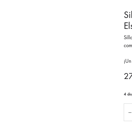
Si
El
Sil
comb
¡Un
2
4 dis
Can