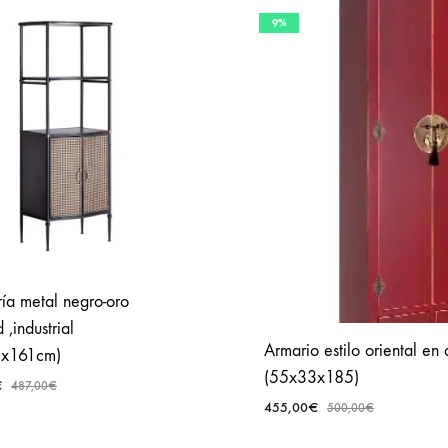
9%
ría metal negro-oro
 ,industrial
Armario estilo oriental en
2x161cm)
(55x33x185)
€
487,00
€
455,00
€
500,00
€
AÑADIR