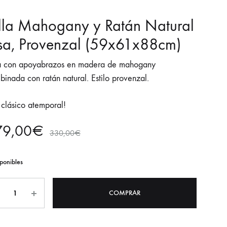
lla Mahogany y Ratán Natural
sa, Provenzal (59x61x88cm)
la con apoyabrazos en madera de mahogany
inada con ratán natural. Estilo provenzal.
 clásico atemporal!
79,00
€
330,00
€
ponibles
tidad
COMPRAR