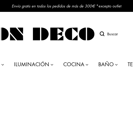
Envío gratis en todos los pedidos de más de 300€
*excepto outlet
Buscar
ILUMINACIÓN
COCINA
BAÑO
TE