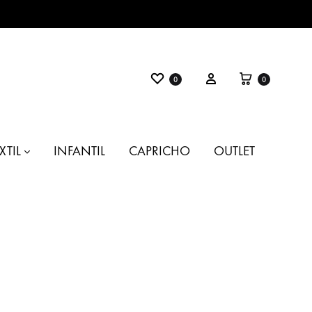
Favoritos
Carrito
Entrar
0
0
XTIL
INFANTIL
CAPRICHO
OUTLET