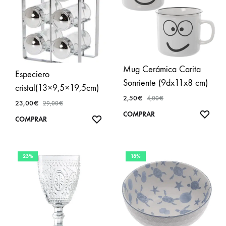
Mug Cerámica Carita
Especiero
Sonriente (9dx11x8 cm)
cristal(13×9,5×19,5cm)
2,50
€
4,00
€
23,00
€
29,00
€
AÑA
COMPRAR
AÑADIR
COMPRAR
A
A
FAVO
FAVORITOS
23%
18%