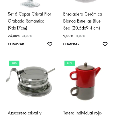
Set 6 Copas Cristal Flor
Ensaladera Cerámica
Grabada Romántico
Blanca Estrellas Blue
(9dx17cm)
Sea (20,5dx9,4 cm)
24,00
€
9,00
€
31,00
€
11,00
€
AÑADIR
AÑA
COMPRAR
COMPRAR
A
A
FAVORITOS
FAVO
23%
31%
Azucarero cristal y
Tetera individual roja-