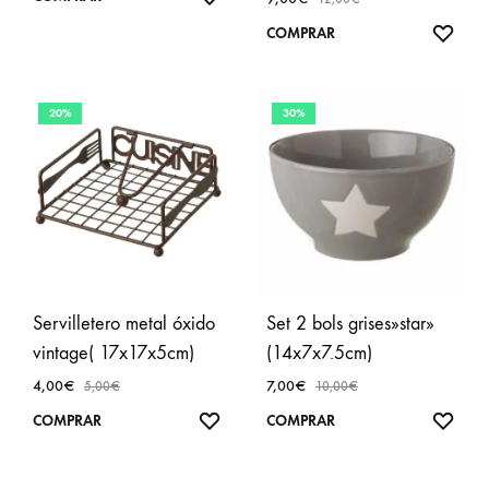
A
AÑA
COMPRAR
FAVORITOS
A
FAVO
20%
30%
Servilletero metal óxido
Set 2 bols grises»star»
vintage( 17x17x5cm)
(14x7x7.5cm)
4,00
€
7,00
€
5,00
€
10,00
€
AÑADIR
AÑA
COMPRAR
COMPRAR
A
A
FAVORITOS
FAVO