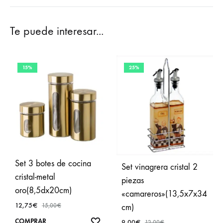
Te puede interesar...
15%
25%
Set 3 botes de cocina
Set vinagrera cristal 2
cristal-metal
piezas
oro(8,5dx20cm)
«camareros»(13,5x7x34
12,75
€
cm)
15,00
€
AÑADIR
COMPRAR
9,00
€
12,00
€