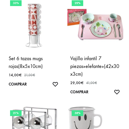
33%
29%
Set 6 tazas mugs
Vajilla infantil 7
rojas(8x5x10cm)
piezas»elefante»(42x30
x3cm)
14,00
€
21,00
€
29,00
€
41,00
€
AÑADIR
COMPRAR
A
AÑA
COMPRAR
FAVORITOS
A
FAVO
21%
38%