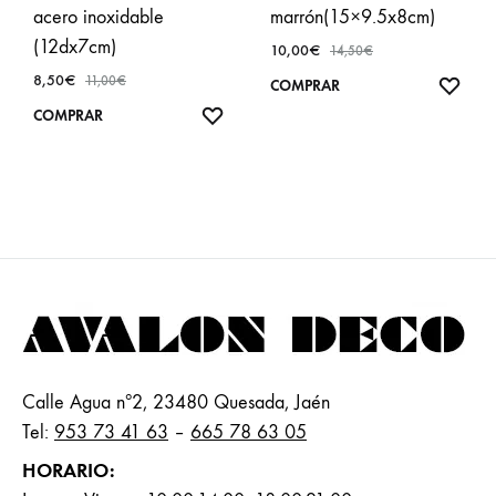
acero inoxidable
marrón(15×9.5x8cm)
(12dx7cm)
10,00
€
14,50
€
8,50
€
11,00
€
AÑA
COMPRAR
A
AÑADIR
COMPRAR
FAVO
A
FAVORITOS
Calle Agua nº2, 23480 Quesada, Jaén
Tel:
953 73 41 63
–
665 78 63 05
HORARIO: