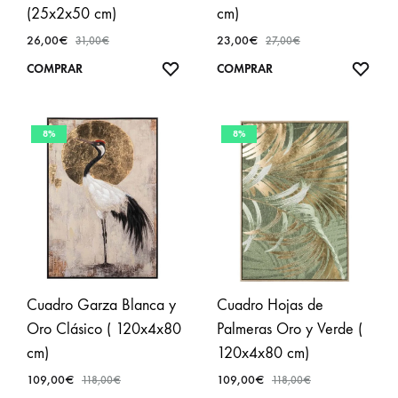
(25x2x50 cm)
cm)
26,00
€
23,00
€
31,00
€
27,00
€
AÑADIR
AÑA
COMPRAR
COMPRAR
A
A
FAVORITOS
FAVO
8%
8%
Cuadro Garza Blanca y
Cuadro Hojas de
Oro Clásico ( 120x4x80
Palmeras Oro y Verde (
cm)
120x4x80 cm)
109,00
€
109,00
€
118,00
€
118,00
€