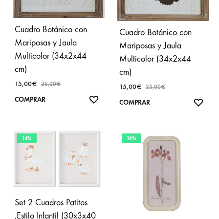
Cuadro Botánico con
Cuadro Botánico con
Mariposas y Jaula
Mariposas y Jaula
Multicolor (34x2x44
Multicolor (34x2x44
cm)
cm)
15,00
€
25,00
€
15,00
€
25,00
€
AÑADIR
COMPRAR
AÑA
COMPRAR
A
A
FAVORITOS
FAVO
14%
16%
Set 2 Cuadros Patitos
,Estilo Infantil (30x3x40