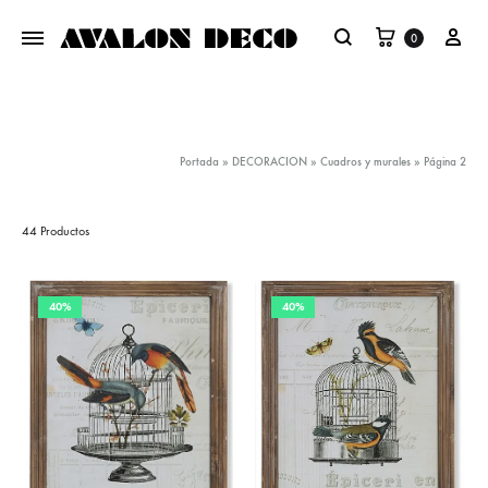
Carrito
Mi 
0
Buscar
Portada
»
DECORACION
»
Cuadros y murales
»
Página 2
44 Productos
40%
40%