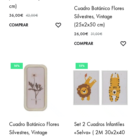
cm)
Cuadro Botánico Flores
36,00
€
42,00
€
Silvestres, Vintage
(25x2x50 cm)
AÑADIR
COMPRAR
A
26,00
€
31,00
€
FAVORITOS
AÑA
COMPRAR
A
FAVO
16%
15%
Cuadro Botánico Flores
Set 2 Cuadros Infantiles
Silvestres, Vintage
«Selva» ( 2M 30x2x40