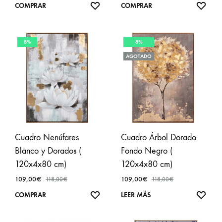
AÑADIR
AÑA
COMPRAR
COMPRAR
A
A
FAVORITOS
FAVO
8%
8%
AGOTADO
Cuadro Nenúfares
Cuadro Árbol Dorado
Blanco y Dorados (
Fondo Negro (
120x4x80 cm)
120x4x80 cm)
109,00
€
109,00
€
118,00
€
118,00
€
AÑADIR
AÑA
COMPRAR
LEER MÁS
A
A
FAVORITOS
FAVO