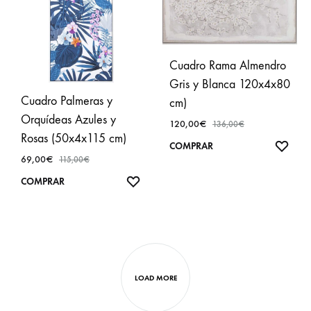
Cuadro Rama Almendro
Gris y Blanca 120x4x80
Cuadro Palmeras y
cm)
Orquídeas Azules y
120,00
€
136,00
€
Rosas (50x4x115 cm)
AÑA
COMPRAR
69,00
€
115,00
€
A
FAVO
AÑADIR
COMPRAR
A
FAVORITOS
LOAD MORE