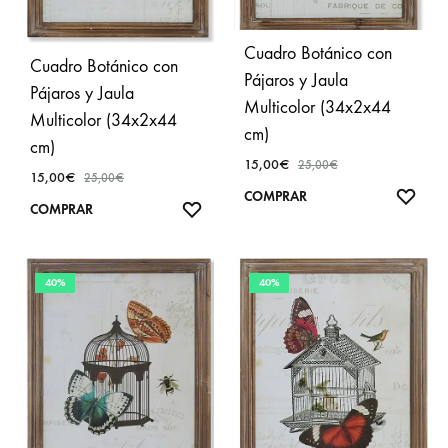
Cuadro Botánico con
Cuadro Botánico con
Pájaros y Jaula
Pájaros y Jaula
Multicolor (34x2x44
Multicolor (34x2x44
cm)
cm)
15,00
€
25,00
€
15,00
€
25,00
€
AÑA
COMPRAR
AÑADIR
COMPRAR
A
A
FAVO
FAVORITOS
40%
40%