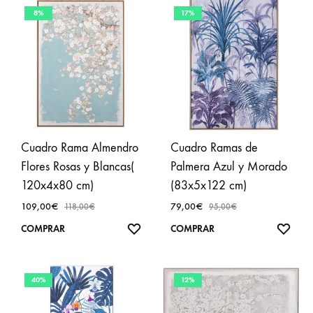
8%
17%
Cuadro Rama Almendro
Cuadro Ramas de
Flores Rosas y Blancas(
Palmera Azul y Morado
120x4x80 cm)
(83x5x122 cm)
109,00
€
79,00
€
118,00
€
95,00
€
AÑADIR
AÑA
COMPRAR
COMPRAR
A
A
FAVORITOS
FAVO
40%
12%