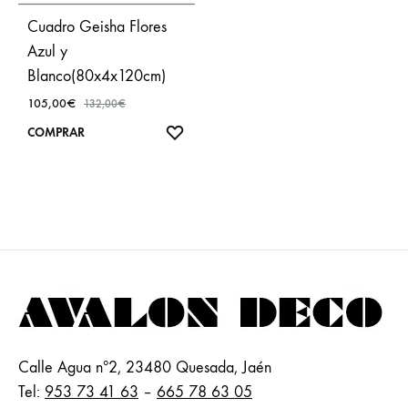
Cuadro Geisha Flores
Azul y
Blanco(80x4x120cm)
105,00
€
132,00
€
AÑADIR
COMPRAR
A
FAVORITOS
Calle Agua nº2, 23480 Quesada, Jaén
Tel:
953 73 41 63
–
665 78 63 05