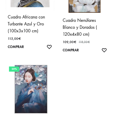
Cuadro Africana con
Cuadro Nenúfares
Turbante Azul y Oro
Blanco y Dorados (
(100x3x100 cm)
120x4x80 cm)
115,00
€
109,00
€
118,00
€
AÑADIR
COMPRAR
AÑA
COMPRAR
A
A
FAVORITOS
FAVO
20%